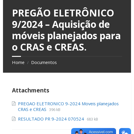
PREGÃO ELETRÔNICO
9/2024 – Aquisição de
móveis planejados para
o CRAS e CREAS.
Home
Documentos
/
Attachments
PREGAO ELETRONICO 9-2024 Moveis planejados
CRAS e CREAS
396 kB
RESULTADO PR 9-2024 070524
683 kB